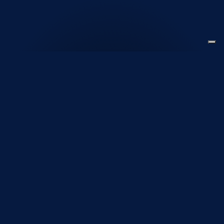
Strutture
Scopri
le
Bubble
Pool
Bubble
Una copertura unica per la tua piscina che mantiene una
totale trasparenza. Allunga la stagione della tua piscina
con il sistema Bubble.