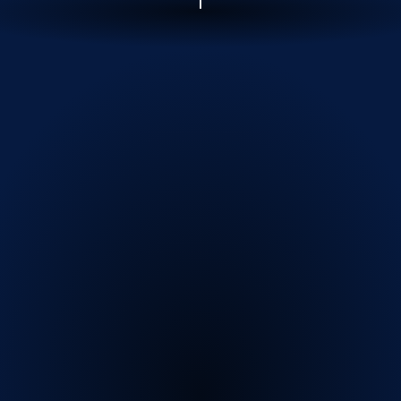
Piscina
Allunga
la
stagione
della
tua
piscina
con
una
copertura
che
lascerà
i
tuoi
amici
o
i
tuoi
clienti
a
bocca
aperta.
Dimenticati
della
fastidiosa
abitudine
di
dover
raccogliere
foglie
dalla
superficie
dell’acqua
e
concedi
a