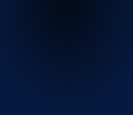
te
o
ai
tuoi
ospiti
il
sogno
di
nuotare
di
sotto
le
stelle.
Salva
spazio
Grazie
alla
nostra
assistenza
potrai
rimuovere
queste
coperture
durante
la
stagione
estiva
e
riporle
in
un
magazzino
in
poco
spazio.